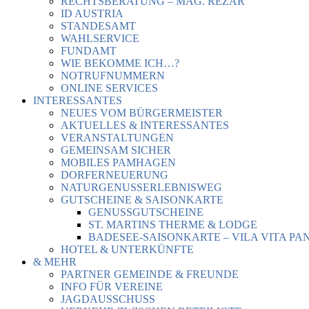
RECHTSBERATUNG – MAG. REZAR
ID AUSTRIA
STANDESAMT
WAHLSERVICE
FUNDAMT
WIE BEKOMME ICH…?
NOTRUFNUMMERN
ONLINE SERVICES
INTERESSANTES
NEUES VOM BÜRGERMEISTER
AKTUELLES & INTERESSANTES
VERANSTALTUNGEN
GEMEINSAM SICHER
MOBILES PAMHAGEN
DORFERNEUERUNG
NATURGENUSSERLEBNISWEG
GUTSCHEINE & SAISONKARTE
GENUSSGUTSCHEINE
ST. MARTINS THERME & LODGE
BADESEE-SAISONKARTE – VILA VITA PA
HOTEL & UNTERKÜNFTE
& MEHR
PARTNER GEMEINDE & FREUNDE
INFO FÜR VEREINE
JAGDAUSSCHUSS