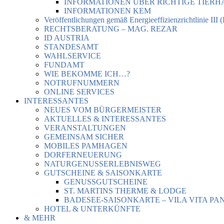
INFORMATIONEN ÜBER RICHTIGE TIER
INFORMATIONEN KEM
Veröffentlichungen gemäß Energieeffizienzrichtlinie III 
RECHTSBERATUNG – MAG. REZAR
ID AUSTRIA
STANDESAMT
WAHLSERVICE
FUNDAMT
WIE BEKOMME ICH…?
NOTRUFNUMMERN
ONLINE SERVICES
INTERESSANTES
NEUES VOM BÜRGERMEISTER
AKTUELLES & INTERESSANTES
VERANSTALTUNGEN
GEMEINSAM SICHER
MOBILES PAMHAGEN
DORFERNEUERUNG
NATURGENUSSERLEBNISWEG
GUTSCHEINE & SAISONKARTE
GENUSSGUTSCHEINE
ST. MARTINS THERME & LODGE
BADESEE-SAISONKARTE – VILA VITA PA
HOTEL & UNTERKÜNFTE
& MEHR