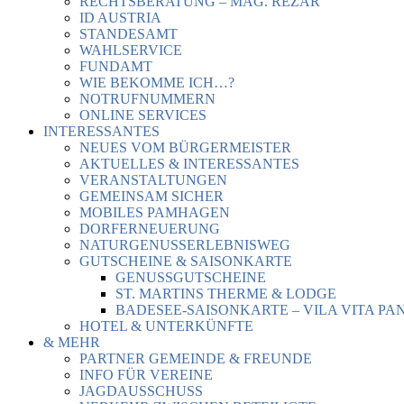
RECHTSBERATUNG – MAG. REZAR
ID AUSTRIA
STANDESAMT
WAHLSERVICE
FUNDAMT
WIE BEKOMME ICH…?
NOTRUFNUMMERN
ONLINE SERVICES
INTERESSANTES
NEUES VOM BÜRGERMEISTER
AKTUELLES & INTERESSANTES
VERANSTALTUNGEN
GEMEINSAM SICHER
MOBILES PAMHAGEN
DORFERNEUERUNG
NATURGENUSSERLEBNISWEG
GUTSCHEINE & SAISONKARTE
GENUSSGUTSCHEINE
ST. MARTINS THERME & LODGE
BADESEE-SAISONKARTE – VILA VITA PA
HOTEL & UNTERKÜNFTE
& MEHR
PARTNER GEMEINDE & FREUNDE
INFO FÜR VEREINE
JAGDAUSSCHUSS