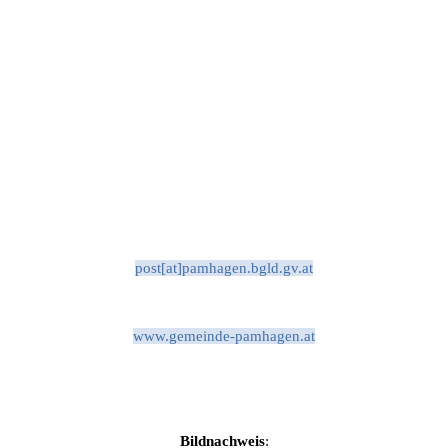
post[at]pamhagen.bgld.gv.at
www.gemeinde-pamhagen.at
Bildnachweis
: