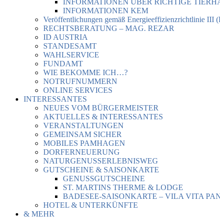
INFORMATIONEN ÜBER RICHTIGE TIER
INFORMATIONEN KEM
Veröffentlichungen gemäß Energieeffizienzrichtlinie III 
RECHTSBERATUNG – MAG. REZAR
ID AUSTRIA
STANDESAMT
WAHLSERVICE
FUNDAMT
WIE BEKOMME ICH…?
NOTRUFNUMMERN
ONLINE SERVICES
INTERESSANTES
NEUES VOM BÜRGERMEISTER
AKTUELLES & INTERESSANTES
VERANSTALTUNGEN
GEMEINSAM SICHER
MOBILES PAMHAGEN
DORFERNEUERUNG
NATURGENUSSERLEBNISWEG
GUTSCHEINE & SAISONKARTE
GENUSSGUTSCHEINE
ST. MARTINS THERME & LODGE
BADESEE-SAISONKARTE – VILA VITA PA
HOTEL & UNTERKÜNFTE
& MEHR