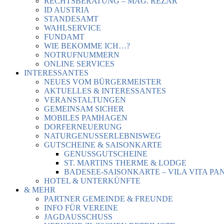
RECHTSBERATUNG – MAG. REZAR
ID AUSTRIA
STANDESAMT
WAHLSERVICE
FUNDAMT
WIE BEKOMME ICH…?
NOTRUFNUMMERN
ONLINE SERVICES
INTERESSANTES
NEUES VOM BÜRGERMEISTER
AKTUELLES & INTERESSANTES
VERANSTALTUNGEN
GEMEINSAM SICHER
MOBILES PAMHAGEN
DORFERNEUERUNG
NATURGENUSSERLEBNISWEG
GUTSCHEINE & SAISONKARTE
GENUSSGUTSCHEINE
ST. MARTINS THERME & LODGE
BADESEE-SAISONKARTE – VILA VITA PA
HOTEL & UNTERKÜNFTE
& MEHR
PARTNER GEMEINDE & FREUNDE
INFO FÜR VEREINE
JAGDAUSSCHUSS