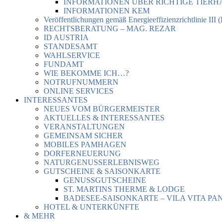
INFORMATIONEN ÜBER RICHTIGE TIER
INFORMATIONEN KEM
Veröffentlichungen gemäß Energieeffizienzrichtlinie III 
RECHTSBERATUNG – MAG. REZAR
ID AUSTRIA
STANDESAMT
WAHLSERVICE
FUNDAMT
WIE BEKOMME ICH…?
NOTRUFNUMMERN
ONLINE SERVICES
INTERESSANTES
NEUES VOM BÜRGERMEISTER
AKTUELLES & INTERESSANTES
VERANSTALTUNGEN
GEMEINSAM SICHER
MOBILES PAMHAGEN
DORFERNEUERUNG
NATURGENUSSERLEBNISWEG
GUTSCHEINE & SAISONKARTE
GENUSSGUTSCHEINE
ST. MARTINS THERME & LODGE
BADESEE-SAISONKARTE – VILA VITA PA
HOTEL & UNTERKÜNFTE
& MEHR