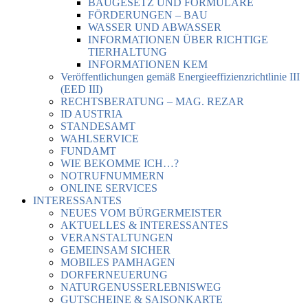
BAUGESETZ UND FORMULARE
FÖRDERUNGEN – BAU
WASSER UND ABWASSER
INFORMATIONEN ÜBER RICHTIGE
TIERHALTUNG
INFORMATIONEN KEM
Veröffentlichungen gemäß Energieeffizienzrichtlinie III
(EED III)
RECHTSBERATUNG – MAG. REZAR
ID AUSTRIA
STANDESAMT
WAHLSERVICE
FUNDAMT
WIE BEKOMME ICH…?
NOTRUFNUMMERN
ONLINE SERVICES
INTERESSANTES
NEUES VOM BÜRGERMEISTER
AKTUELLES & INTERESSANTES
VERANSTALTUNGEN
GEMEINSAM SICHER
MOBILES PAMHAGEN
DORFERNEUERUNG
NATURGENUSSERLEBNISWEG
GUTSCHEINE & SAISONKARTE