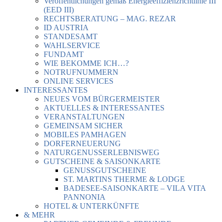
Veröffentlichungen gemäß Energieeffizienzrichtlinie III
(EED III)
RECHTSBERATUNG – MAG. REZAR
ID AUSTRIA
STANDESAMT
WAHLSERVICE
FUNDAMT
WIE BEKOMME ICH…?
NOTRUFNUMMERN
ONLINE SERVICES
INTERESSANTES
NEUES VOM BÜRGERMEISTER
AKTUELLES & INTERESSANTES
VERANSTALTUNGEN
GEMEINSAM SICHER
MOBILES PAMHAGEN
DORFERNEUERUNG
NATURGENUSSERLEBNISWEG
GUTSCHEINE & SAISONKARTE
GENUSSGUTSCHEINE
ST. MARTINS THERME & LODGE
BADESEE-SAISONKARTE – VILA VITA
PANNONIA
HOTEL & UNTERKÜNFTE
& MEHR