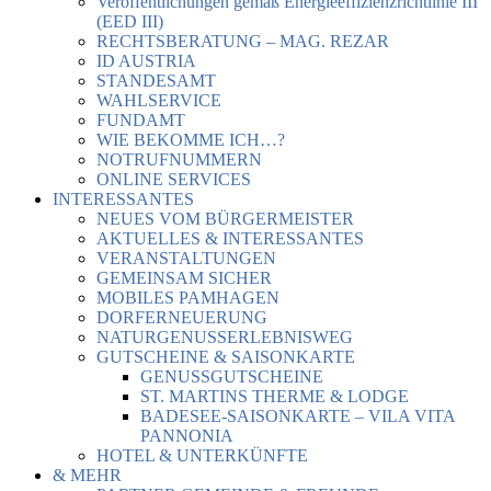
Veröffentlichungen gemäß Energieeffizienzrichtlinie III
(EED III)
RECHTSBERATUNG – MAG. REZAR
ID AUSTRIA
STANDESAMT
WAHLSERVICE
FUNDAMT
WIE BEKOMME ICH…?
NOTRUFNUMMERN
ONLINE SERVICES
INTERESSANTES
NEUES VOM BÜRGERMEISTER
AKTUELLES & INTERESSANTES
VERANSTALTUNGEN
GEMEINSAM SICHER
MOBILES PAMHAGEN
DORFERNEUERUNG
NATURGENUSSERLEBNISWEG
GUTSCHEINE & SAISONKARTE
GENUSSGUTSCHEINE
ST. MARTINS THERME & LODGE
BADESEE-SAISONKARTE – VILA VITA
PANNONIA
HOTEL & UNTERKÜNFTE
& MEHR