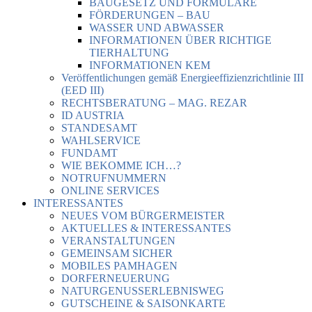
BAUGESETZ UND FORMULARE
FÖRDERUNGEN – BAU
WASSER UND ABWASSER
INFORMATIONEN ÜBER RICHTIGE
TIERHALTUNG
INFORMATIONEN KEM
Veröffentlichungen gemäß Energieeffizienzrichtlinie III
(EED III)
RECHTSBERATUNG – MAG. REZAR
ID AUSTRIA
STANDESAMT
WAHLSERVICE
FUNDAMT
WIE BEKOMME ICH…?
NOTRUFNUMMERN
ONLINE SERVICES
INTERESSANTES
NEUES VOM BÜRGERMEISTER
AKTUELLES & INTERESSANTES
VERANSTALTUNGEN
GEMEINSAM SICHER
MOBILES PAMHAGEN
DORFERNEUERUNG
NATURGENUSSERLEBNISWEG
GUTSCHEINE & SAISONKARTE