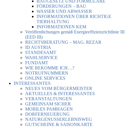
BAUGESETZ UND FORMULARE
FÖRDERUNGEN – BAU
WASSER UND ABWASSER
INFORMATIONEN ÜBER RICHTIGE
TIERHALTUNG
INFORMATIONEN KEM
Veröffentlichungen gemäß Energieeffizienzrichtlinie III
(EED III)
RECHTSBERATUNG – MAG. REZAR
ID AUSTRIA
STANDESAMT
WAHLSERVICE
FUNDAMT
WIE BEKOMME ICH…?
NOTRUFNUMMERN
ONLINE SERVICES
INTERESSANTES
NEUES VOM BÜRGERMEISTER
AKTUELLES & INTERESSANTES
VERANSTALTUNGEN
GEMEINSAM SICHER
MOBILES PAMHAGEN
DORFERNEUERUNG
NATURGENUSSERLEBNISWEG
GUTSCHEINE & SAISONKARTE