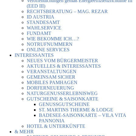
Veröffentlichungen gemäß Energieeffizienzrichtlinie III
(EED III)
RECHTSBERATUNG – MAG. REZAR
ID AUSTRIA
STANDESAMT
WAHLSERVICE
FUNDAMT
WIE BEKOMME ICH…?
NOTRUFNUMMERN
ONLINE SERVICES
INTERESSANTES
NEUES VOM BÜRGERMEISTER
AKTUELLES & INTERESSANTES
VERANSTALTUNGEN
GEMEINSAM SICHER
MOBILES PAMHAGEN
DORFERNEUERUNG
NATURGENUSSERLEBNISWEG
GUTSCHEINE & SAISONKARTE
GENUSSGUTSCHEINE
ST. MARTINS THERME & LODGE
BADESEE-SAISONKARTE – VILA VITA
PANNONIA
HOTEL & UNTERKÜNFTE
& MEHR