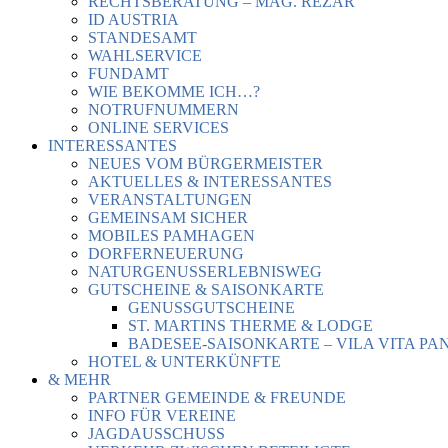
RECHTSBERATUNG – MAG. REZAR
ID AUSTRIA
STANDESAMT
WAHLSERVICE
FUNDAMT
WIE BEKOMME ICH…?
NOTRUFNUMMERN
ONLINE SERVICES
INTERESSANTES
NEUES VOM BÜRGERMEISTER
AKTUELLES & INTERESSANTES
VERANSTALTUNGEN
GEMEINSAM SICHER
MOBILES PAMHAGEN
DORFERNEUERUNG
NATURGENUSSERLEBNISWEG
GUTSCHEINE & SAISONKARTE
GENUSSGUTSCHEINE
ST. MARTINS THERME & LODGE
BADESEE-SAISONKARTE – VILA VITA PA
HOTEL & UNTERKÜNFTE
& MEHR
PARTNER GEMEINDE & FREUNDE
INFO FÜR VEREINE
JAGDAUSSCHUSS