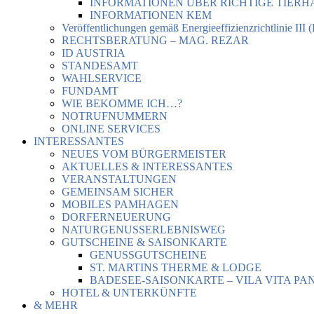
INFORMATIONEN ÜBER RICHTIGE TIER
INFORMATIONEN KEM
Veröffentlichungen gemäß Energieeffizienzrichtlinie III 
RECHTSBERATUNG – MAG. REZAR
ID AUSTRIA
STANDESAMT
WAHLSERVICE
FUNDAMT
WIE BEKOMME ICH…?
NOTRUFNUMMERN
ONLINE SERVICES
INTERESSANTES
NEUES VOM BÜRGERMEISTER
AKTUELLES & INTERESSANTES
VERANSTALTUNGEN
GEMEINSAM SICHER
MOBILES PAMHAGEN
DORFERNEUERUNG
NATURGENUSSERLEBNISWEG
GUTSCHEINE & SAISONKARTE
GENUSSGUTSCHEINE
ST. MARTINS THERME & LODGE
BADESEE-SAISONKARTE – VILA VITA PA
HOTEL & UNTERKÜNFTE
& MEHR