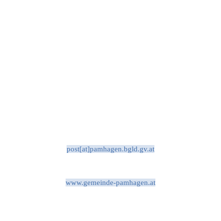
post[at]pamhagen.bgld.gv.at
www.gemeinde-pamhagen.at