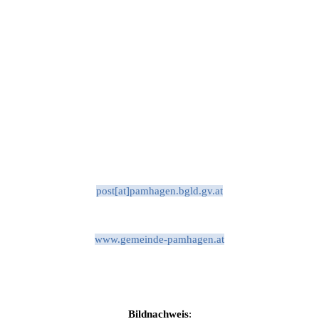
post[at]pamhagen.bgld.gv.at
www.gemeinde-pamhagen.at
Bildnachweis
: