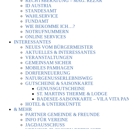
RECHTSBERATUNG – MAG. REZAR
ID AUSTRIA
STANDESAMT
WAHLSERVICE
FUNDAMT
WIE BEKOMME ICH…?
NOTRUFNUMMERN
ONLINE SERVICES
INTERESSANTES
NEUES VOM BÜRGERMEISTER
AKTUELLES & INTERESSANTES
VERANSTALTUNGEN
GEMEINSAM SICHER
MOBILES PAMHAGEN
DORFERNEUERUNG
NATURGENUSSERLEBNISWEG
GUTSCHEINE & SAISONKARTE
GENUSSGUTSCHEINE
ST. MARTINS THERME & LODGE
BADESEE-SAISONKARTE – VILA VITA PA
HOTEL & UNTERKÜNFTE
& MEHR
PARTNER GEMEINDE & FREUNDE
INFO FÜR VEREINE
JAGDAUSSCHUSS