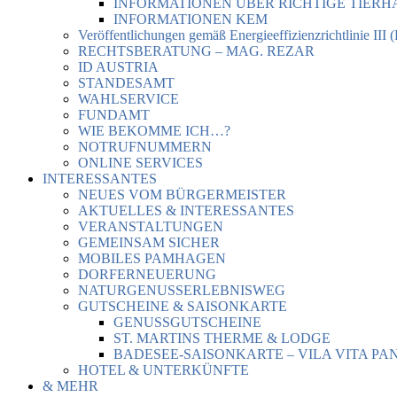
INFORMATIONEN ÜBER RICHTIGE TIER
INFORMATIONEN KEM
Veröffentlichungen gemäß Energieeffizienzrichtlinie III 
RECHTSBERATUNG – MAG. REZAR
ID AUSTRIA
STANDESAMT
WAHLSERVICE
FUNDAMT
WIE BEKOMME ICH…?
NOTRUFNUMMERN
ONLINE SERVICES
INTERESSANTES
NEUES VOM BÜRGERMEISTER
AKTUELLES & INTERESSANTES
VERANSTALTUNGEN
GEMEINSAM SICHER
MOBILES PAMHAGEN
DORFERNEUERUNG
NATURGENUSSERLEBNISWEG
GUTSCHEINE & SAISONKARTE
GENUSSGUTSCHEINE
ST. MARTINS THERME & LODGE
BADESEE-SAISONKARTE – VILA VITA PA
HOTEL & UNTERKÜNFTE
& MEHR