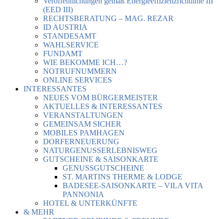
Veröffentlichungen gemäß Energieeffizienzrichtlinie III
(EED III)
RECHTSBERATUNG – MAG. REZAR
ID AUSTRIA
STANDESAMT
WAHLSERVICE
FUNDAMT
WIE BEKOMME ICH…?
NOTRUFNUMMERN
ONLINE SERVICES
INTERESSANTES
NEUES VOM BÜRGERMEISTER
AKTUELLES & INTERESSANTES
VERANSTALTUNGEN
GEMEINSAM SICHER
MOBILES PAMHAGEN
DORFERNEUERUNG
NATURGENUSSERLEBNISWEG
GUTSCHEINE & SAISONKARTE
GENUSSGUTSCHEINE
ST. MARTINS THERME & LODGE
BADESEE-SAISONKARTE – VILA VITA
PANNONIA
HOTEL & UNTERKÜNFTE
& MEHR