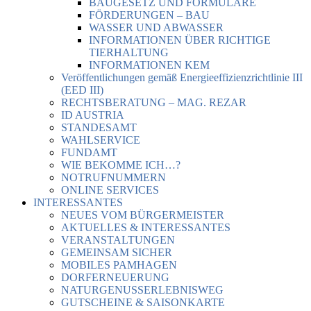
BAUGESETZ UND FORMULARE
FÖRDERUNGEN – BAU
WASSER UND ABWASSER
INFORMATIONEN ÜBER RICHTIGE
TIERHALTUNG
INFORMATIONEN KEM
Veröffentlichungen gemäß Energieeffizienzrichtlinie III
(EED III)
RECHTSBERATUNG – MAG. REZAR
ID AUSTRIA
STANDESAMT
WAHLSERVICE
FUNDAMT
WIE BEKOMME ICH…?
NOTRUFNUMMERN
ONLINE SERVICES
INTERESSANTES
NEUES VOM BÜRGERMEISTER
AKTUELLES & INTERESSANTES
VERANSTALTUNGEN
GEMEINSAM SICHER
MOBILES PAMHAGEN
DORFERNEUERUNG
NATURGENUSSERLEBNISWEG
GUTSCHEINE & SAISONKARTE