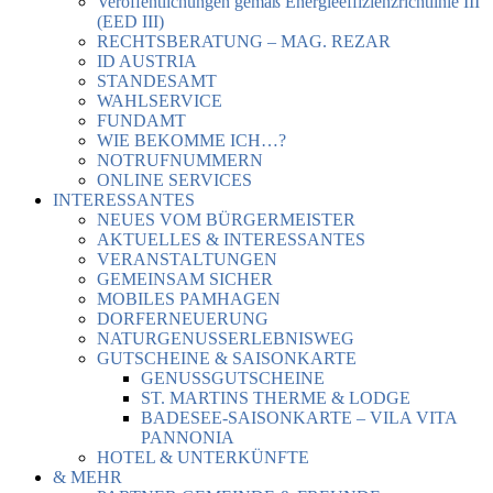
Veröffentlichungen gemäß Energieeffizienzrichtlinie III
(EED III)
RECHTSBERATUNG – MAG. REZAR
ID AUSTRIA
STANDESAMT
WAHLSERVICE
FUNDAMT
WIE BEKOMME ICH…?
NOTRUFNUMMERN
ONLINE SERVICES
INTERESSANTES
NEUES VOM BÜRGERMEISTER
AKTUELLES & INTERESSANTES
VERANSTALTUNGEN
GEMEINSAM SICHER
MOBILES PAMHAGEN
DORFERNEUERUNG
NATURGENUSSERLEBNISWEG
GUTSCHEINE & SAISONKARTE
GENUSSGUTSCHEINE
ST. MARTINS THERME & LODGE
BADESEE-SAISONKARTE – VILA VITA
PANNONIA
HOTEL & UNTERKÜNFTE
& MEHR