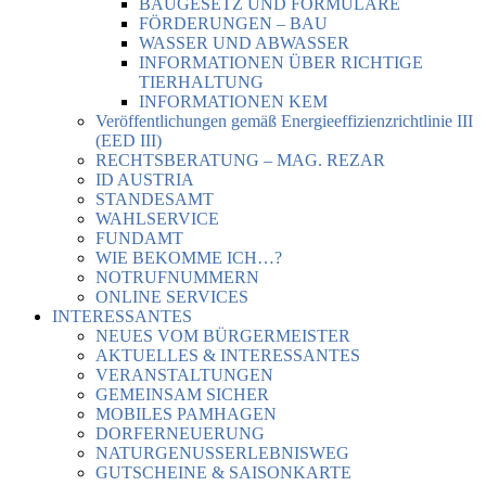
BAUGESETZ UND FORMULARE
FÖRDERUNGEN – BAU
WASSER UND ABWASSER
INFORMATIONEN ÜBER RICHTIGE
TIERHALTUNG
INFORMATIONEN KEM
Veröffentlichungen gemäß Energieeffizienzrichtlinie III
(EED III)
RECHTSBERATUNG – MAG. REZAR
ID AUSTRIA
STANDESAMT
WAHLSERVICE
FUNDAMT
WIE BEKOMME ICH…?
NOTRUFNUMMERN
ONLINE SERVICES
INTERESSANTES
NEUES VOM BÜRGERMEISTER
AKTUELLES & INTERESSANTES
VERANSTALTUNGEN
GEMEINSAM SICHER
MOBILES PAMHAGEN
DORFERNEUERUNG
NATURGENUSSERLEBNISWEG
GUTSCHEINE & SAISONKARTE