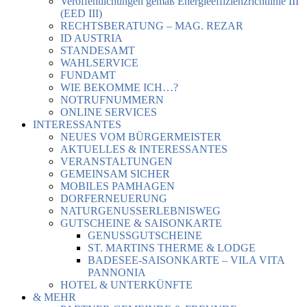
Veröffentlichungen gemäß Energieeffizienzrichtlinie III
(EED III)
RECHTSBERATUNG – MAG. REZAR
ID AUSTRIA
STANDESAMT
WAHLSERVICE
FUNDAMT
WIE BEKOMME ICH…?
NOTRUFNUMMERN
ONLINE SERVICES
INTERESSANTES
NEUES VOM BÜRGERMEISTER
AKTUELLES & INTERESSANTES
VERANSTALTUNGEN
GEMEINSAM SICHER
MOBILES PAMHAGEN
DORFERNEUERUNG
NATURGENUSSERLEBNISWEG
GUTSCHEINE & SAISONKARTE
GENUSSGUTSCHEINE
ST. MARTINS THERME & LODGE
BADESEE-SAISONKARTE – VILA VITA
PANNONIA
HOTEL & UNTERKÜNFTE
& MEHR