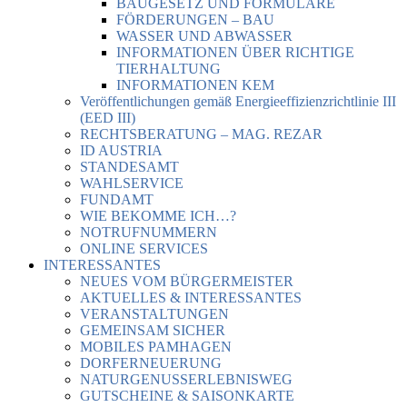
BAUGESETZ UND FORMULARE
FÖRDERUNGEN – BAU
WASSER UND ABWASSER
INFORMATIONEN ÜBER RICHTIGE
TIERHALTUNG
INFORMATIONEN KEM
Veröffentlichungen gemäß Energieeffizienzrichtlinie III
(EED III)
RECHTSBERATUNG – MAG. REZAR
ID AUSTRIA
STANDESAMT
WAHLSERVICE
FUNDAMT
WIE BEKOMME ICH…?
NOTRUFNUMMERN
ONLINE SERVICES
INTERESSANTES
NEUES VOM BÜRGERMEISTER
AKTUELLES & INTERESSANTES
VERANSTALTUNGEN
GEMEINSAM SICHER
MOBILES PAMHAGEN
DORFERNEUERUNG
NATURGENUSSERLEBNISWEG
GUTSCHEINE & SAISONKARTE